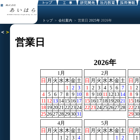
トップ
>
会社案内
> 営業日
2025年
2026年
営業日
2026年
1月
2月
日
月
火
水
木
金
土
日
月
火
水
木
金
土
日
月
1
2
3
1
2
3
4
5
6
7
1
2
4
5
6
7
8
9
10
8
9
10
11
12
13
14
8
9
11
12
13
14
15
16
17
15
16
17
18
19
20
21
15
16
18
19
20
21
22
23
24
22
23
24
25
26
27
28
22
23
25
26
27
28
29
30
31
29
30
4月
5月
日
月
火
水
木
金
土
日
月
火
水
木
金
土
日
月
1
2
3
4
1
2
1